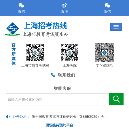
跳
转
微信
微博
微信
到
网
站
导
航
官
区
方
跳
新
转
媒
体
到
上海市教育考试院
上海考院
学习强国号
主
联系我们
要
内
容
智能客服
区
域
公告公示：
第十届教育考试与评价研讨会（SEEE2026）会议预通知
现场接待预约平台