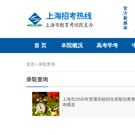
跳
官
转
方
新
到
媒
网
体
站
导
首 页
本院概况
高考学考
航
区
跳
首页>
录取查询
转
到
录取查询
主
要
上海市2026年普通高校招生录取结果
内
询通道
容
区
域