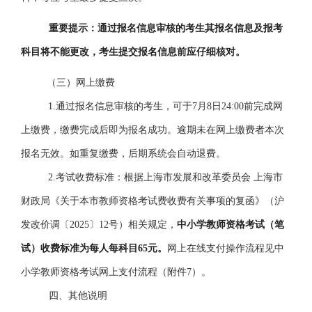
重要提示：
通过报名信息审核的考生
其报名信息及报考
科目将不能更改，考生提交报名信息前应仔细核对。
（三）网上缴费
1.通过报名信息审核的考生，可于
7
月
8
日
24:00前完成网
上缴费，缴费完成后即为报名成功。
逾期未在网上缴费者本次
报名无效。如重复缴费，后期系统会自动退费。
2.考试收费标准：
根据
上海市发展和改革委员会
上海市
财政局
《
关于本市教师资格考试费收费有关事项的复函
》（
沪
发改价调〔
2025
〕
12
号
）相关规定，
中小学教师资格考试（笔
试）
收费标准
为
每人每科目
65
元
。
网上在线支付操作流程见
中
小学教师资格考试网上支付流程（
附件
7）
。
四、其他说明