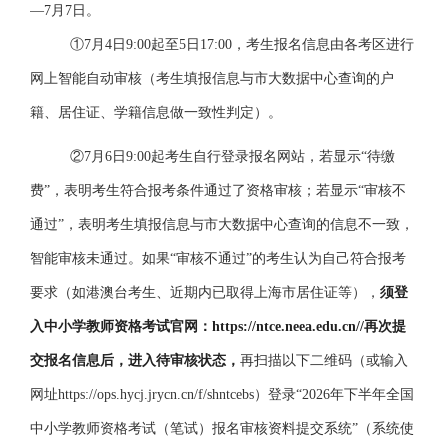
—
7
月
7
日。
①
7月4
日
9:00起至
5
日
17
:00，考生报名信息由各考区进行
网上智能自动审核（考生填报信息与市大数据中心查询的户
籍、居住证、学籍
信息做一致性判定）。
②
7
月
6
日
9:00起考生自行登录报名网站，
若显示
“待缴
费”，表明考生符合报考条件通过了资格审核；若显示“审核不
通过”，表明考生
填报信息与市大数据中心查询的信息不一致，
智能审核未通过。如果
“审核不通过”的考生认为自己符合报考
要求（如港澳台考生
、
近期内已取得上海市居住证等），
须登
入中小学教师资格考试官网：
https://ntce.neea.edu.cn//再次提
交报名信息后，进入待审核状态，
再扫描以下二维码（或输入
网址
https://ops.hycj.jrycn.cn/f/shntcebs）登录“2026年下半年全国
中小学教师资格考试（笔试）报名审核资料提交系统”（系统使