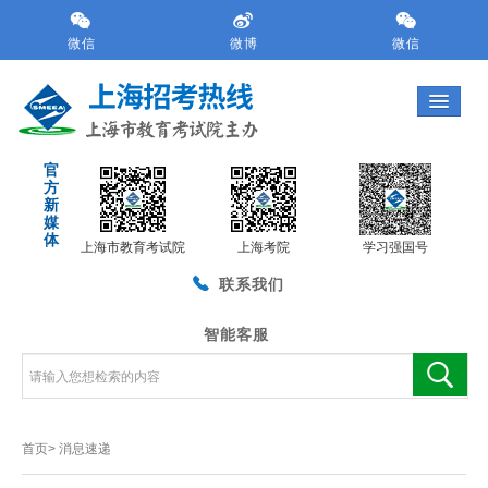
跳
转
微信
微博
微信
到
网
站
导
航
官
区
方
跳
新
转
媒
体
到
上海市教育考试院
上海考院
学习强国号
主
联系我们
要
内
容
智能客服
区
域
首页>
消息速递